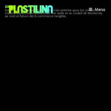
OXXO
Menú
Estamos creando la herramienta más potente para los consumidores
mexicanos, en Expo OXXO 2023 con sede en la ciudad de Monterrey
se vivió el futuro del E-commerce tangible.